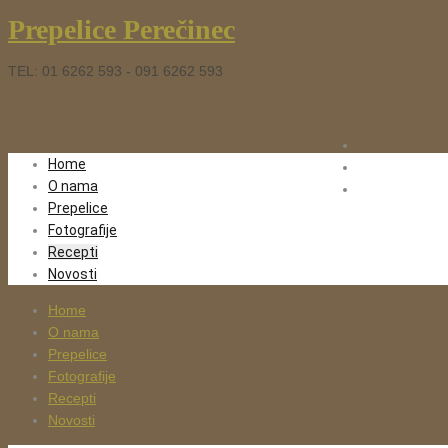
Prepelice Perečinec
TEL: 01 6262 593 - 091 6262 593
Home
O nama
Prepelice
Fotografije
Recepti
Novosti
Home
O nama
Prepelice
Fotografije
Recepti
Novosti