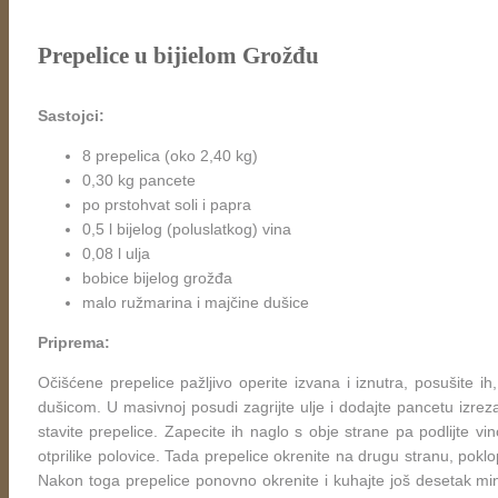
Prepelice u bijielom Grožđu
Sastojci:
8 prepelica (oko 2,40 kg)
0,30 kg pancete
po prstohvat soli i papra
0,5 l bijelog (poluslatkog) vina
0,08 l ulja
bobice bijelog grožđa
malo ružmarina i majčine dušice
Priprema:
Očišćene prepelice pažljivo operite izvana i iznutra, posušite ih
dušicom. U masivnoj posudi zagrijte ulje i dodajte pancetu izreza
stavite prepelice. Zapecite ih naglo s obje strane pa podlijte vi
otprilike polovice. Tada prepelice okrenite na drugu stranu, poklop
Nakon toga prepelice ponovno okrenite i kuhajte još desetak min