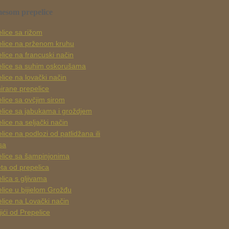
mesom prepelice
lice sa rižom
elice na prženom kruhu
lice na francuski način
elice sa suhim oskorušama
lice na lovački način
irane prepelice
lice sa ovčjim sirom
lice sa jabukama i groždjem
lice na seljački način
lice na podlozi od patlidžana ili
sa
lice sa šampinjonima
ta od prepelica
lica s gljivama
lice u bijielom Grožđu
lice na Lovački način
ići od Prepelice