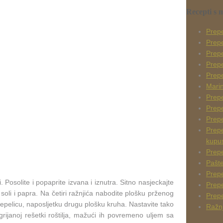
Recepti s 
Prepe
Prep
Prepe
Prep
Prepe
Marin
Prepe
Prepe
Prepe
Prepe
kupu
Prepe
Pašte
Prepe
. Posolite i popaprite izvana i iznutra. Sitno nasjeckajte
Prepe
at soli i papra. Na četiri ražnjića nabodite plošku prženog
Prepe
epelicu, naposljetku drugu plošku kruha. Nastavite tako
Ražnj
janoj rešetki roštilja, mažući ih povremeno uljem sa