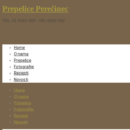
Prepelice Perečinec
TEL: 01 6262 593 - 091 6262 593
Home
O nama
Prepelice
Fotografije
Recepti
Novosti
Home
O nama
Prepelice
Fotografije
Recepti
Novosti