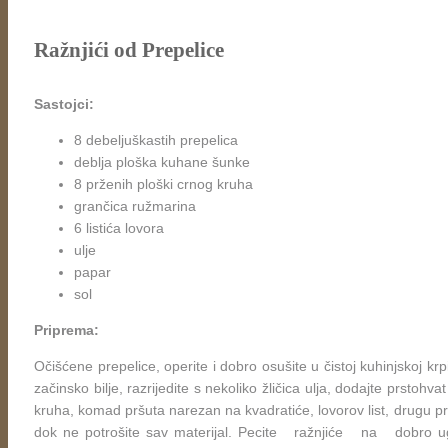
Ražnjići od Prepelice
Sastojci:
8 debeljuškastih prepelica
deblja ploška kuhane šunke
8 prženih ploški crnog kruha
grančica ružmarina
6 listića lovora
ulje
papar
sol
Priprema:
Očišćene prepelice, operite i dobro osušite u čistoj kuhinjskoj krpi
začinsko bilje, razrijedite s nekoliko žličica ulja, dodajte prstohv
kruha, komad pršuta narezan na kvadratiće, lovorov list, drugu pr
dok ne potrošite sav materijal. Pecite ražnjiće na dobro ugri